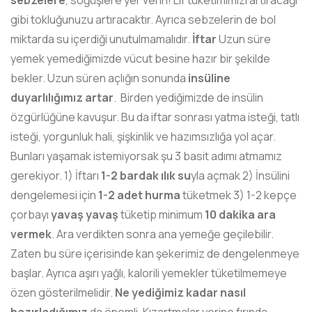
sebzelere
, söğüşlere yer verin! Lif tüketimimizi artıracağı
gibi tokluğunuzu artıracaktır. Ayrıca sebzelerin de bol
miktarda su içerdiği unutulmamalıdır.
İftar
Uzun süre
yemek yemediğimizde vücut besine hazır bir şekilde
bekler. Uzun süren açlığın sonunda
insüline
duyarlılığımız artar
. Birden yediğimizde de insülin
özgürlüğüne kavuşur. Bu da iftar sonrası yatma isteği, tatlı
isteği, yorgunluk hali, şişkinlik ve hazımsızlığa yol açar.
Bunları yaşamak istemiyorsak şu 3 basit adımı atmamız
gerekiyor. 1) İftarı
1-2 bardak ılık su
yla açmak 2) İnsülini
dengelemesi için
1-2 adet hurma
tüketmek 3) 1-2 kepçe
çorbayı
yavaş yavaş
tüketip minimum
10 dakika ara
vermek
. Ara verdikten sonra ana yemeğe geçilebilir.
Zaten bu süre içerisinde kan şekerimiz de dengelenmeye
başlar. Ayrıca aşırı yağlı, kalorili yemekler tüketilmemeye
özen gösterilmelidir.
Ne yediğimiz kadar nasıl