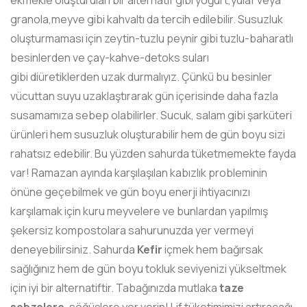
ekmekle oluşturulan bir alternatif gibi yoğurt,yulaf veya
granola,meyve gibi kahvaltı da tercih edilebilir. Susuzluk
oluşturmaması için zeytin-tuzlu peynir gibi tuzlu-baharatlı
besinlerden ve çay-kahve-detoks suları
gibi diüretiklerden uzak durmalıyız. Çünkü bu besinler
vücuttan suyu uzaklaştırarak gün içerisinde daha fazla
susamamıza sebep olabilirler. Sucuk, salam gibi şarküteri
ürünleri hem susuzluk oluşturabilir hem de gün boyu sizi
rahatsız edebilir. Bu yüzden sahurda tüketmemekte fayda
var! Ramazan ayında karşılaşılan kabızlık probleminin
önüne geçebilmek ve gün boyu enerji ihtiyacınızı
karşılamak için kuru meyvelere ve bunlardan yapılmış
şekersiz kompostolara sahurunuzda yer vermeyi
deneyebilirsiniz. Sahurda
Kefir
içmek hem bağırsak
sağlığınız hem de gün boyu tokluk seviyenizi yükseltmek
için iyi bir alternatiftir. Tabağınızda mutlaka
taze