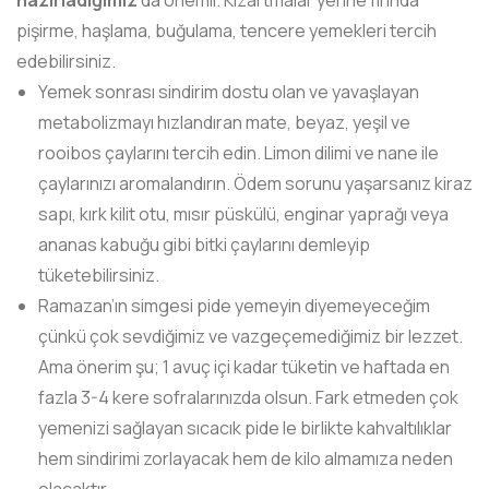
hazırladığımız
da önemli. Kızartmalar yerine fırında
pişirme, haşlama, buğulama, tencere yemekleri tercih
edebilirsiniz.
Yemek sonrası sindirim dostu olan ve yavaşlayan
metabolizmayı hızlandıran mate, beyaz, yeşil ve
rooibos çaylarını tercih edin. Limon dilimi ve nane ile
çaylarınızı aromalandırın. Ödem sorunu yaşarsanız kiraz
sapı, kırk kilit otu, mısır püskülü, enginar yaprağı veya
ananas kabuğu gibi bitki çaylarını demleyip
tüketebilirsiniz.
Ramazan’ın simgesi pide yemeyin diyemeyeceğim
çünkü çok sevdiğimiz ve vazgeçemediğimiz bir lezzet.
Ama önerim şu; 1 avuç içi kadar tüketin ve haftada en
fazla 3-4 kere sofralarınızda olsun. Fark etmeden çok
yemenizi sağlayan sıcacık pide le birlikte kahvaltılıklar
hem sindirimi zorlayacak hem de kilo almamıza neden