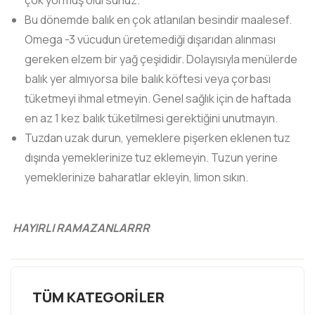
çok yormuş olursunuz.
Bu dönemde balık en çok atlanılan besindir maalesef.
Omega -3 vücudun üretemediği dışarıdan alınması
gereken elzem bir yağ çeşididir. Dolayısıyla menülerde
balık yer almıyorsa bile balık köftesi veya çorbası
tüketmeyi ihmal etmeyin. Genel sağlık için de haftada
en az 1 kez balık tüketilmesi gerektiğini unutmayın.
Tuzdan uzak durun, yemeklere pişerken eklenen tuz
dışında yemeklerinize tuz eklemeyin. Tuzun yerine
yemeklerinize baharatlar ekleyin, limon sıkın.
HAYIRLI RAMAZANLARRR
TÜM KATEGORILER